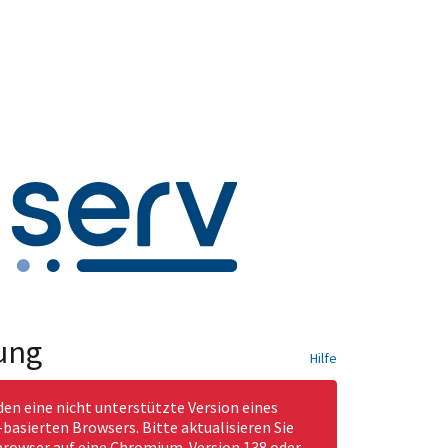
ung
Hilfe
den eine nicht unterstützte Version eines
asierten Browsers. Bitte aktualisieren Sie
rowser auf eine Chromium-Version 138 oder