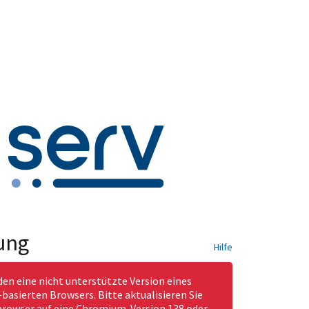
ung
Hilfe
den eine nicht unterstützte Version eines
asierten Browsers. Bitte aktualisieren Sie
rowser auf eine Chromium-Version 138 oder